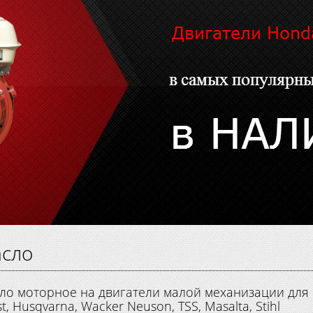
сло
ло моторное на двигатели малой механизации для Ho
t, Husqvarna, Wacker Neuson, TSS, Masalta, Stihl