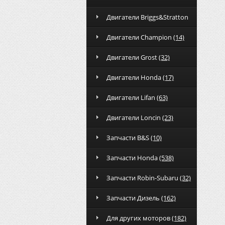
Двигатели Briggs&Stratton
Двигатели Champion
(14)
Двигатели Grost
(32)
Двигатели Honda
(17)
Двигатели Lifan
(63)
Двигатели Loncin
(23)
Запчасти B&S
(10)
Запчасти Honda
(538)
Запчасти Robin-Subaru
(32)
Запчасти Дизель
(162)
Для других моторов
(182)