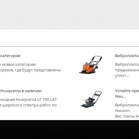
 категории
Виброплита 
ы новые категории:
Виброплита 
орезов, где будут представлены
предназначе
уплот...
 Husqvarna в наличии
Успейте при
Neu...
ходная Husqvarna LF 100 LAT
я широкого спектра работ по
Виброплита 
Neuson.
Вес плиты 64