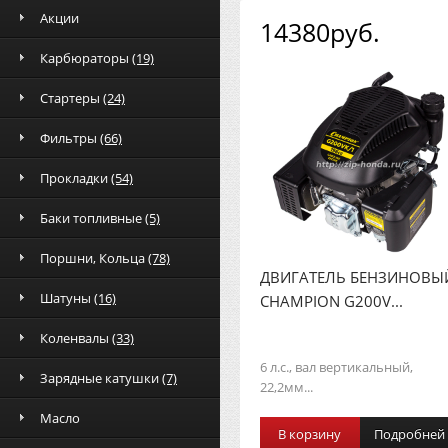
Акции
14380руб.
Карбюраторы
(19)
Стартеры
(24)
Фильтры
(66)
Прокладки
(54)
Баки топливные
(5)
Поршни, Кольца
(78)
ДВИГАТЕЛЬ БЕНЗИНОВЫ
Шатуны
(16)
CHAMPION G200V...
Коленвалы
(33)
6 л.с., вал вертикальный,
Зарядные катушки
(7)
22,2мм...
Масло
В корзину
Подробней