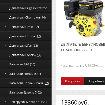
Двигатели Briggs&Stratton
Двигатели Champion
(14)
Двигатели Grost
(32)
Двигатели Honda
(17)
ДВИГАТЕЛЬ БЕНЗИНОВЫ
Двигатели Lifan
(63)
CHAMPION G120H...
Двигатели Loncin
(23)
Запчасти B&S
(10)
4 л.с., вал прямой, 19,05мм...
Запчасти Honda
(541)
В корзину
Подробней
Запчасти Robin-Subaru
(32)
Запчасти Дизель
(162)
13360руб.
Для других моторов
(191)