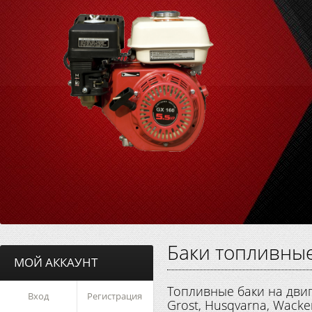
Баки топливны
МОЙ АККАУНТ
Топливные баки на двиг
Вход
Регистрация
Grost, Husqvarna, Wacke