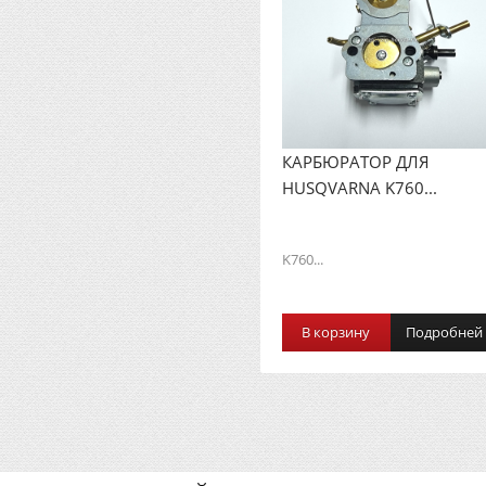
КАРБЮРАТОР ДЛЯ
HUSQVARNA K760...
K760...
В корзину
Подробней