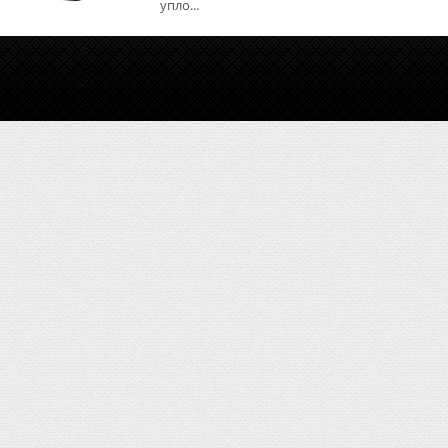
упло...