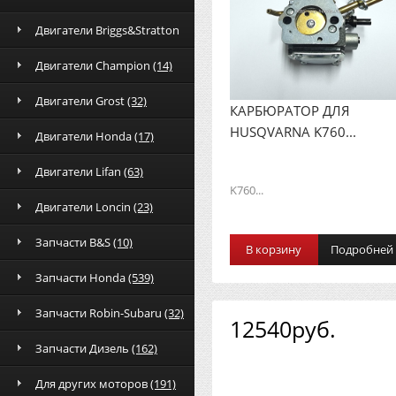
Двигатели Briggs&Stratton
Двигатели Champion
(14)
Двигатели Grost
(32)
КАРБЮРАТОР ДЛЯ
HUSQVARNA K760...
Двигатели Honda
(17)
Двигатели Lifan
(63)
K760...
Двигатели Loncin
(23)
Запчасти B&S
(10)
В корзину
Подробней
Запчасти Honda
(539)
Запчасти Robin-Subaru
(32)
12540руб.
Запчасти Дизель
(162)
Для других моторов
(191)