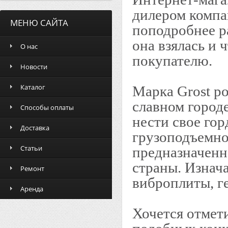
дилером компа
МЕНЮ САЙТА
поподробнее ра
она взялась и 
О нас
покупателю.
Новости
Каталог
Марка Grost ро
славном город
Способы оплаты
нести свое гор
Доставка
грузоподъемно
Статьи
предназначенн
страны. Изнач
Ремонт
виброплиты, г
Аренда
Хочется отмети