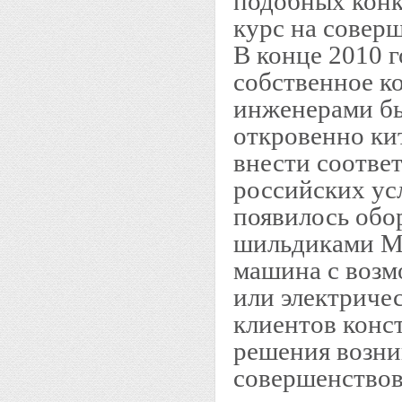
подобных конк
курс на совер
В конце 2010 
собственное к
инженерами бы
откровенно ки
внести соотве
российских ус
появилось обо
шильдиками М0
машина с возм
или электричес
клиентов конс
решения возни
совершенствов