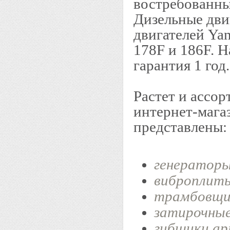
востребованны
Дизельные двиг
двигателей Yan
178F и 186F. Н
гарантия 1 год.
Растет и ассор
интернет-магаз
представлены:
генератор
виброплит
трамбовщи
затирочны
гибщики а