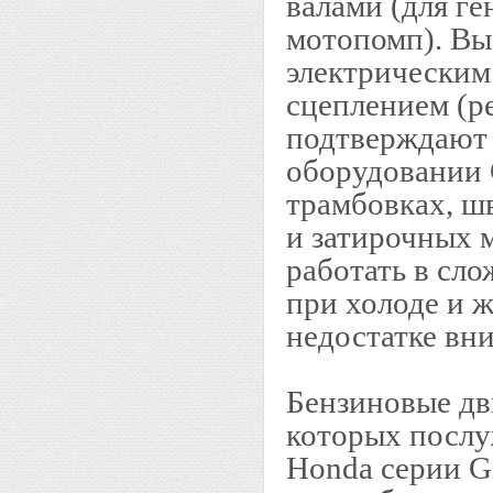
валами (для ге
мотопомп). Вы
электрическим
сцеплением (р
подтверждают 
оборудовании 
трамбовках, ш
и затирочных 
работать в сл
при холоде и ж
недостатке вн
Бензиновые дв
которых послу
Honda серии G