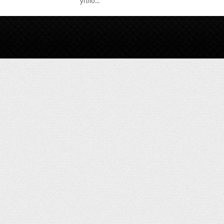
упло...